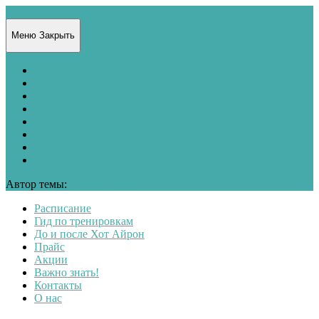
Фитнес клуб LIFE
Меню
Закрыть
Расписание
Гид по тренировкам
До и после Хот Айрон
Прайс
Акции
Важно знать!
Контакты
О нас
Автор темы:
Anders Norén
Расписание
Гид по тренировкам
До и после Хот Айрон
Прайс
Акции
Важно знать!
Контакты
О нас