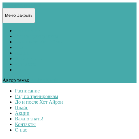
Фитнес клуб LIFE
Меню
Закрыть
Расписание
Гид по тренировкам
До и после Хот Айрон
Прайс
Акции
Важно знать!
Контакты
О нас
Автор темы:
Anders Norén
Расписание
Гид по тренировкам
До и после Хот Айрон
Прайс
Акции
Важно знать!
Контакты
О нас