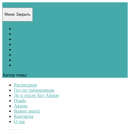
Фитнес клуб LIFE
Меню
Закрыть
Расписание
Гид по тренировкам
До и после Хот Айрон
Прайс
Акции
Важно знать!
Контакты
О нас
Автор темы:
Anders Norén
Расписание
Гид по тренировкам
До и после Хот Айрон
Прайс
Акции
Важно знать!
Контакты
О нас