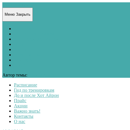
Фитнес клуб LIFE
Меню
Закрыть
Расписание
Гид по тренировкам
До и после Хот Айрон
Прайс
Акции
Важно знать!
Контакты
О нас
Автор темы:
Anders Norén
Расписание
Гид по тренировкам
До и после Хот Айрон
Прайс
Акции
Важно знать!
Контакты
О нас