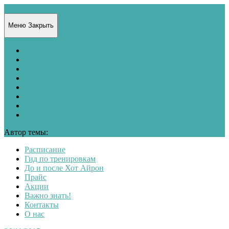
Фитнес клуб LIFE
Меню
Закрыть
Расписание
Гид по тренировкам
До и после Хот Айрон
Прайс
Акции
Важно знать!
Контакты
О нас
Автор темы:
Anders Norén
Расписание
Гид по тренировкам
До и после Хот Айрон
Прайс
Акции
Важно знать!
Контакты
О нас